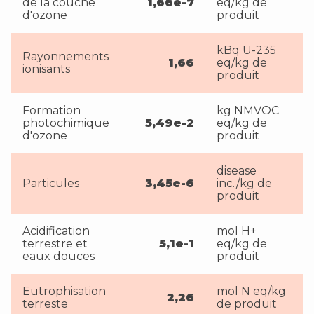
de la couche
1,66e-7
eq/kg de
d'ozone
produit
kBq U-235
Rayonnements
1,66
eq/kg de
ionisants
produit
Formation
kg NMVOC
photochimique
5,49e-2
eq/kg de
d'ozone
produit
disease
Particules
3,45e-6
inc./kg de
produit
Acidification
mol H+
terrestre et
5,1e-1
eq/kg de
eaux douces
produit
Eutrophisation
mol N eq/kg
2,26
terreste
de produit