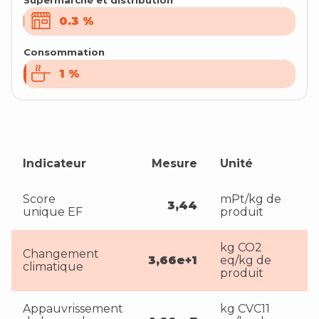
0.3
0.3
%
%
Consommation
1
1
%
%
Indicateur
Mesure
Unité
Score
mPt/kg de
3,44
unique EF
produit
kg CO2
Changement
3,66e+1
eq/kg de
climatique
produit
Appauvrissement
kg CVC11