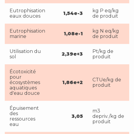
Eutrophisation
kg P eq/kg
1,54e-3
eaux douces
de produit
Eutrophisation
kg N eq/kg
1,08e-1
marine
de produit
Utilisation du
Pt/kg de
2,39e+3
sol
produit
Écotoxicité
pour
CTUe/kg de
écosystèmes
1,86e+2
produit
aquatiques
d'eau douce
Épuisement
m3
des
3,05
depriv./kg de
ressources
produit
eau