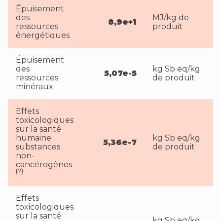
Épuisement
des
MJ/kg de
8,9e+1
ressources
produit
énergétiques
Épuisement
des
kg Sb eq/kg
5,07e-5
ressources
de produit
minéraux
Effets
toxicologiques
sur la santé
humaine :
kg Sb eq/kg
5,36e-7
substances
de produit
non-
cancérogènes
(?)
Effets
toxicologiques
sur la santé
kg Sb eq/kg