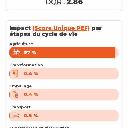
DQR :
2.86
Impact
(Score Unique PEF)
par
étapes du cycle de vie
Agriculture
97
97
%
%
Transformation
0.4
0.4
%
%
Emballage
0.4
0.4
%
%
Transport
0.8
0.8
%
%
Supermarché et distribution