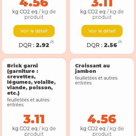
4.56
3.11
kg CO2 eq
/ kg de
kg CO2 eq
/ kg de
produit
produit
Voir le détail
Voir le détail
(?)
(?)
DQR :
2.92
DQR :
2.56
Brick garni
Croissant au
(garniture :
jambon
crevettes,
feuilletées et autres
légumes, volaille,
entrées
viande, poisson,
etc.)
feuilletées et autres
entrées
3.11
4.56
kg CO2 eq
/ kg de
kg CO2 eq
/ kg de
produit
produit