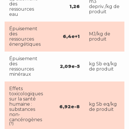
m3
des
1,26
depriv./kg de
ressources
produit
eau
Épuisement
des
MJ/kg de
6,4e+1
ressources
produit
énergétiques
Épuisement
des
kg Sb eq/kg
2,09e-5
ressources
de produit
minéraux
Effets
toxicologiques
sur la santé
humaine :
kg Sb eq/kg
6,92e-8
substances
de produit
non-
cancérogènes
(?)