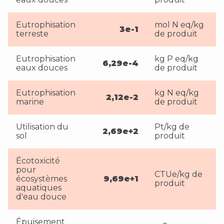
Eutrophisation
mol N eq/kg
3e-1
terreste
de produit
Eutrophisation
kg P eq/kg
6,29e-4
eaux douces
de produit
Eutrophisation
kg N eq/kg
2,12e-2
marine
de produit
Utilisation du
Pt/kg de
2,69e+2
sol
produit
Écotoxicité
pour
CTUe/kg de
écosystèmes
9,69e+1
produit
aquatiques
d'eau douce
Épuisement