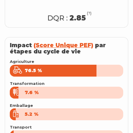
(?)
DQR :
2.85
Impact
(Score Unique PEF)
par
étapes du cycle de vie
Agriculture
76.5
76.5
%
%
Transformation
7.6
7.6
%
%
Emballage
5.2
5.2
%
%
Transport