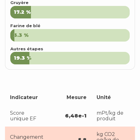
Gruyère
17.2
17.2
%
%
Farine de blé
3.3
3.3
%
%
Autres étapes
19.3
19.3
%
%
Indicateur
Mesure
Unité
Score
mPt/kg de
6,48e-1
unique EF
produit
kg CO2
Changement
5,8
eq/kg de