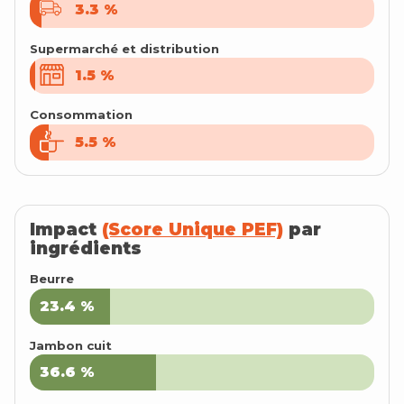
3.3
3.3
%
%
Supermarché et distribution
1.5
1.5
%
%
Consommation
5.5
5.5
%
%
Impact
(Score Unique PEF)
par
ingrédients
Beurre
23.4
23.4
%
%
Jambon cuit
36.6
36.6
%
%