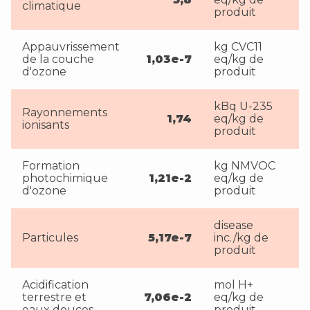
climatique
produit
Appauvrissement
kg CVC11
de la couche
1,03e-7
eq/kg de
d'ozone
produit
kBq U-235
Rayonnements
1,74
eq/kg de
ionisants
produit
Formation
kg NMVOC
photochimique
1,21e-2
eq/kg de
d'ozone
produit
disease
Particules
5,17e-7
inc./kg de
produit
Acidification
mol H+
terrestre et
7,06e-2
eq/kg de
eaux douces
produit