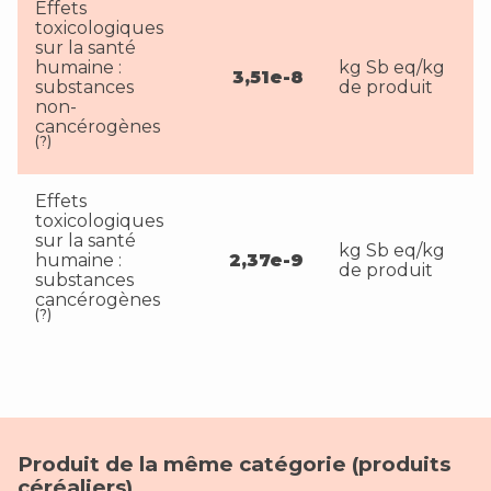
Effets
toxicologiques
sur la santé
humaine :
kg Sb eq/kg
3,51e-8
substances
de produit
non-
cancérogènes
(?)
Effets
toxicologiques
sur la santé
kg Sb eq/kg
humaine :
2,37e-9
de produit
substances
cancérogènes
(?)
Produit de la même catégorie (
produits
céréaliers
)