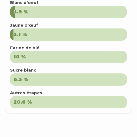
Blanc d'oeuf
3.9
3.9
%
%
Jaune d'œuf
3.1
3.1
%
%
Farine de blé
10
10
%
%
Sucre blanc
6.3
6.3
%
%
Autres étapes
20.6
20.6
%
%