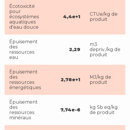
Écotoxicité
pour
CTUe/kg de
écosystèmes
4,4e+1
produit
aquatiques
d'eau douce
Épuisement
m3
des
2,29
depriv./kg de
ressources
produit
eau
Épuisement
des
MJ/kg de
2,78e+1
ressources
produit
énergétiques
Épuisement
des
kg Sb eq/kg
7,74e-6
ressources
de produit
minéraux