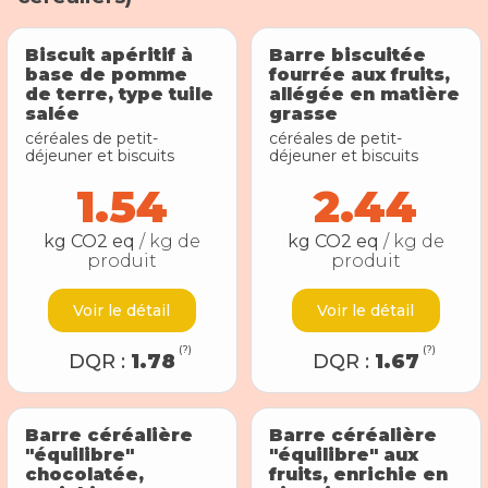
Biscuit apéritif à
Barre biscuitée
base de pomme
fourrée aux fruits,
de terre, type tuile
allégée en matière
salée
grasse
céréales de petit-
céréales de petit-
déjeuner et biscuits
déjeuner et biscuits
1.54
2.44
kg CO2 eq
/ kg de
kg CO2 eq
/ kg de
produit
produit
Voir le détail
Voir le détail
(?)
(?)
DQR :
1.78
DQR :
1.67
Barre céréalière
Barre céréalière
"équilibre"
"équilibre" aux
chocolatée,
fruits, enrichie en