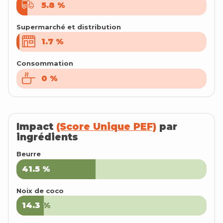
5.8
5.8
%
%
Supermarché et distribution
1.7
1.7
%
%
Consommation
0
0
%
%
Impact
(Score Unique PEF)
par
ingrédients
Beurre
41.5
41.5
%
%
Noix de coco
14.3
14.3
%
%