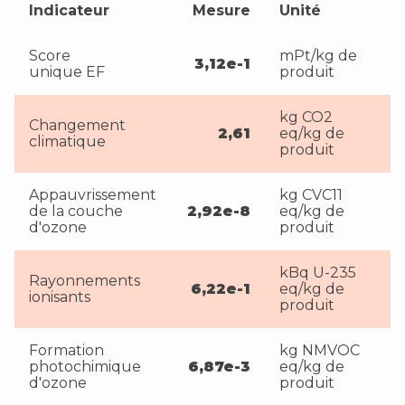
Indicateur
Mesure
Unité
Score
mPt/kg de
3,12e-1
unique EF
produit
kg CO2
Changement
2,61
eq/kg de
climatique
produit
Appauvrissement
kg CVC11
de la couche
2,92e-8
eq/kg de
d'ozone
produit
kBq U-235
Rayonnements
6,22e-1
eq/kg de
ionisants
produit
Formation
kg NMVOC
photochimique
6,87e-3
eq/kg de
d'ozone
produit