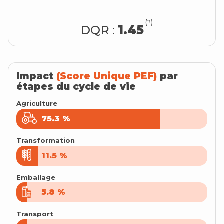
(?)
DQR :
1.45
Impact
(Score Unique PEF)
par
étapes du cycle de vie
Agriculture
75.3
75.3
%
%
Transformation
11.5
11.5
%
%
Emballage
5.8
5.8
%
%
Transport