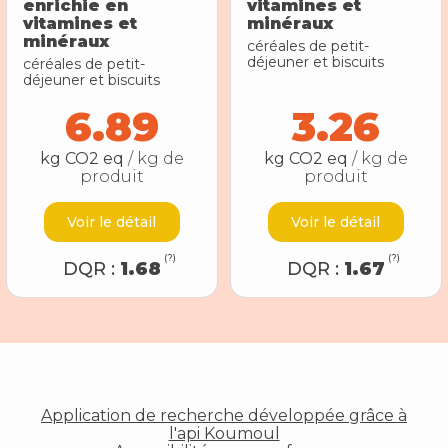
enrichie en
vitamines et
vitamines et
minéraux
minéraux
céréales de petit-
déjeuner et biscuits
céréales de petit-
déjeuner et biscuits
6.89
3.26
kg CO2 eq
/ kg de
kg CO2 eq
/ kg de
produit
produit
Voir le détail
Voir le détail
(?)
(?)
DQR :
1.68
DQR :
1.67
Application de recherche développée grâce à
l'api Koumoul