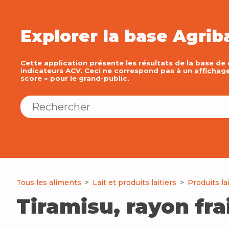
Explorer la base Agrib
Cette application présente les résultats de la base de
indicateurs ACV. Ceci ne correspond pas à un
affichag
score » pour le grand-public.
Tous les aliments
>
Lait et produits laitiers
>
Produits lai
Tiramisu, rayon fra