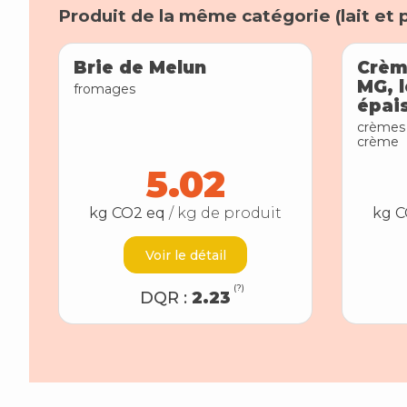
Produit de la même catégorie (
lait et 
Brie de Melun
Crème
MG, l
fromages
épai
crèmes 
crème
5.02
kg CO2 eq
/ kg de produit
kg C
Voir le détail
(?)
DQR :
2.23