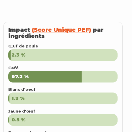
Impact
(Score Unique PEF)
par
ingrédients
Œuf de poule
2.3
2.3
%
%
Café
67.2
67.2
%
%
Blanc d'oeuf
1.2
1.2
%
%
Jaune d'œuf
0.5
0.5
%
%