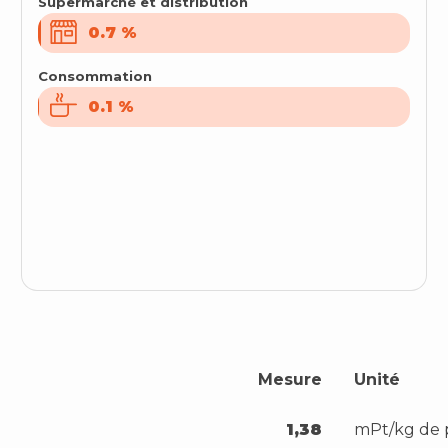
Supermarché et distribution
0.7
0.7
%
%
Consommation
0.1
0.1
%
%
Mesure
Unité
1,38
mPt/kg de 