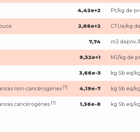
4,42e+2
Pt/kg de pr
douce
2,86e+2
CTUe/kg de
7,74
m3 depriv./
9,32e+1
MJ/kg de p
3,66e-5
kg Sb eq/kg
(?)
bstances non-cancérogènes
4,19e-7
kg Sb eq/kg
(?)
stances cancérogènes
1,36e-8
kg Sb eq/kg