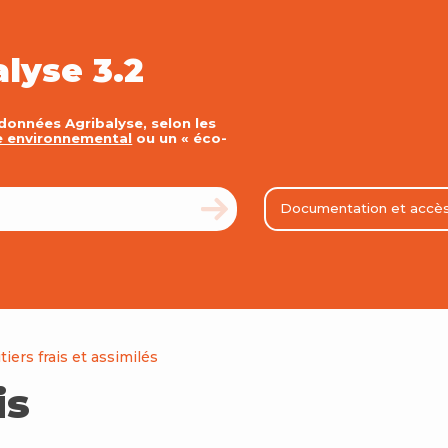
alyse 3.2
 données Agribalyse, selon les
e environnemental
ou un « éco-
Documentation et accè
tiers frais et assimilés
is