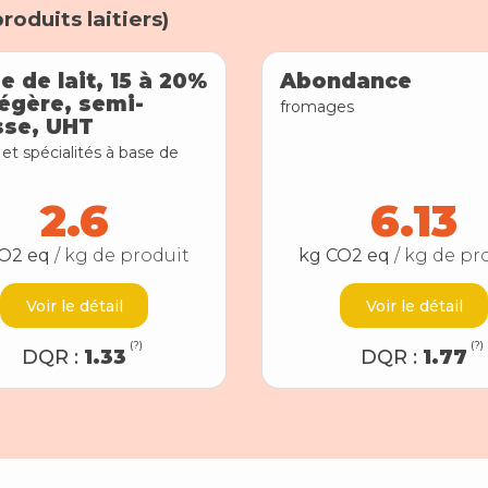
produits laitiers
)
 de lait, 15 à 20%
Abondance
égère, semi-
fromages
sse, UHT
et spécialités à base de
2.6
6.13
O2 eq
/ kg de produit
kg CO2 eq
/ kg de pr
Voir le détail
Voir le détail
(?)
(?)
DQR :
1.33
DQR :
1.77