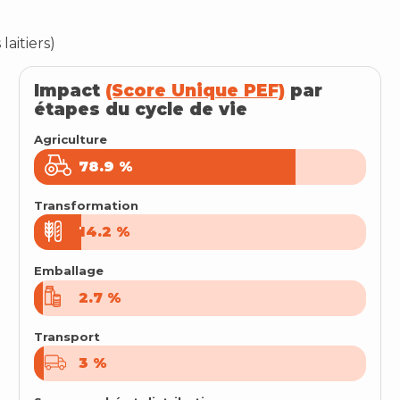
laitiers
)
Impact
(Score Unique PEF)
par
étapes du cycle de vie
Agriculture
78.9
78.9
%
%
Transformation
14.2
14.2
%
%
Emballage
2.7
2.7
%
%
Transport
3
3
%
%