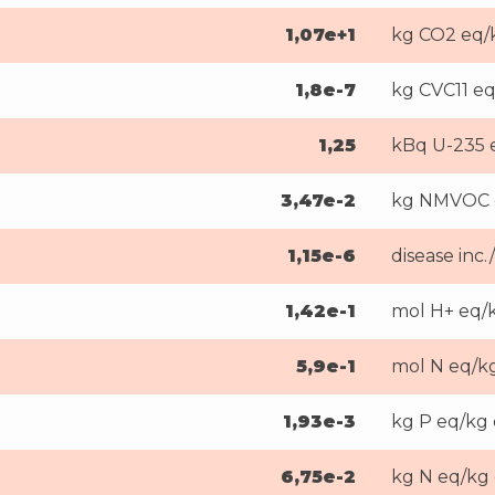
1,07e+1
kg CO2 eq/
1,8e-7
kg CVC11 eq
1,25
kBq U-235 
3,47e-2
kg NMVOC e
1,15e-6
disease inc
1,42e-1
mol H+ eq/
5,9e-1
mol N eq/k
1,93e-3
kg P eq/kg 
6,75e-2
kg N eq/kg 