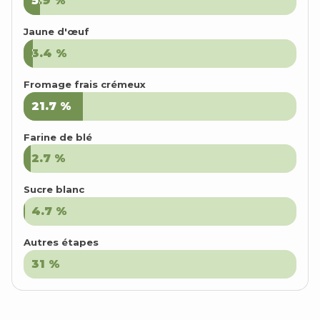
5.9
5.9
%
%
Jaune d'œuf
3.4
3.4
%
%
Fromage frais crémeux
21.7
21.7
%
%
Farine de blé
2.7
2.7
%
%
Sucre blanc
4.7
4.7
%
%
Autres étapes
31
31
%
%