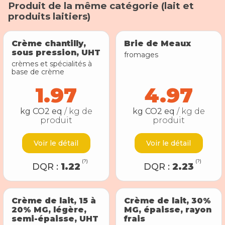
Produit de la même catégorie (
lait et
produits laitiers
)
Crème chantilly,
Brie de Meaux
sous pression, UHT
fromages
crèmes et spécialités à
base de crème
1.97
4.97
kg CO2 eq
/ kg de
kg CO2 eq
/ kg de
produit
produit
Voir le détail
Voir le détail
(?)
(?)
DQR :
1.22
DQR :
2.23
Crème de lait, 15 à
Crème de lait, 30%
20% MG, légère,
MG, épaisse, rayon
semi-épaisse, UHT
frais