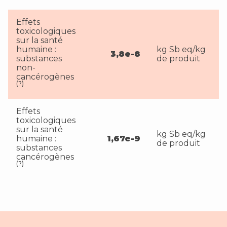
Effets
toxicologiques
sur la santé
humaine :
kg Sb eq/kg
3,8e-8
substances
de produit
non-
cancérogènes
(?)
Effets
toxicologiques
sur la santé
kg Sb eq/kg
humaine :
1,67e-9
de produit
substances
cancérogènes
(?)