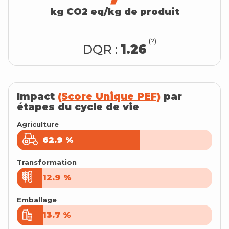
kg CO2 eq/kg de produit
(?)
DQR :
1.26
Impact
(Score Unique PEF)
par
étapes du cycle de vie
Agriculture
62.9
62.9
%
%
Transformation
12.9
12.9
%
%
Emballage
13.7
13.7
%
%