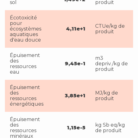
sol
produit
Écotoxicité
pour
CTUe/kg de
écosystèmes
4,11e+1
produit
aquatiques
d'eau douce
Épuisement
m3
des
9,45e-1
depriv./kg de
ressources
produit
eau
Épuisement
des
MJ/kg de
3,85e+1
ressources
produit
énergétiques
Épuisement
des
kg Sb eq/kg
1,15e-5
ressources
de produit
minéraux