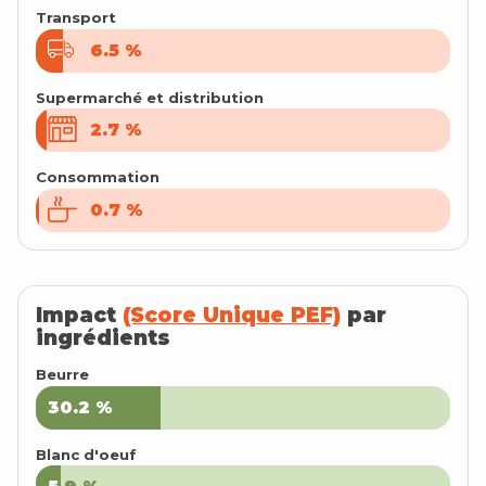
Transport
6.5
6.5
%
%
Supermarché et distribution
2.7
2.7
%
%
Consommation
0.7
0.7
%
%
Impact
(Score Unique PEF)
par
ingrédients
Beurre
30.2
30.2
%
%
Blanc d'oeuf