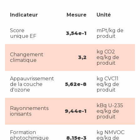
Indicateur
Mesure
Unité
Score
mPt/kg de
3,54e-1
unique EF
produit
kg CO2
Changement
3,2
eq/kg de
climatique
produit
Appauvrissement
kg CVC11
de la couche
5,62e-8
eq/kg de
d'ozone
produit
kBq U-235
Rayonnements
9,44e-1
eq/kg de
ionisants
produit
Formation
kg NMVOC
photochimique
8,15e-3
eq/kg de