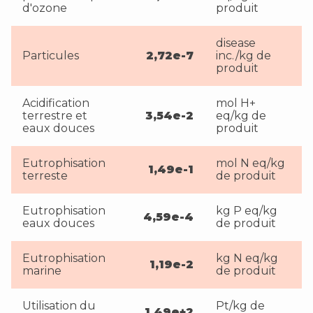
d'ozone
produit
disease
Particules
2,72e-7
inc./kg de
produit
Acidification
mol H+
terrestre et
3,54e-2
eq/kg de
eaux douces
produit
Eutrophisation
mol N eq/kg
1,49e-1
terreste
de produit
Eutrophisation
kg P eq/kg
4,59e-4
eaux douces
de produit
Eutrophisation
kg N eq/kg
1,19e-2
marine
de produit
Utilisation du
Pt/kg de
1,49e+2