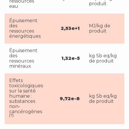
ressources
produit
eau
Épuisement
des
MJ/kg de
2,53e+1
ressources
produit
énergétiques
Épuisement
des
kg Sb eq/kg
1,32e-5
ressources
de produit
minéraux
Effets
toxicologiques
sur la santé
humaine :
kg Sb eq/kg
9,72e-8
substances
de produit
non-
cancérogènes
(?)