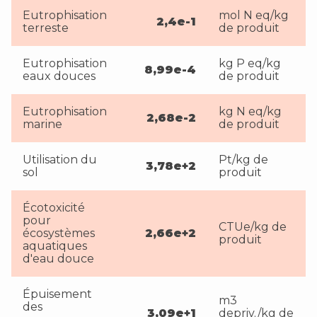
Eutrophisation
mol N eq/kg
2,4e-1
terreste
de produit
Eutrophisation
kg P eq/kg
8,99e-4
eaux douces
de produit
Eutrophisation
kg N eq/kg
2,68e-2
marine
de produit
Utilisation du
Pt/kg de
3,78e+2
sol
produit
Écotoxicité
pour
CTUe/kg de
écosystèmes
2,66e+2
produit
aquatiques
d'eau douce
Épuisement
m3
des
3,09e+1
depriv./kg de