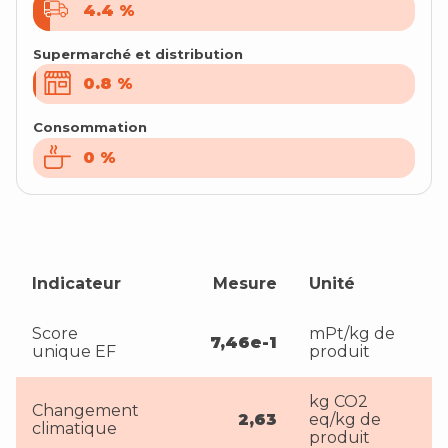
4.4
4.4
%
%
Supermarché et distribution
0.8
0.8
%
%
Consommation
0
0
%
%
Indicateur
Mesure
Unité
Score
mPt/kg de
7,46e-1
unique EF
produit
kg CO2
Changement
2,63
eq/kg de
climatique
produit