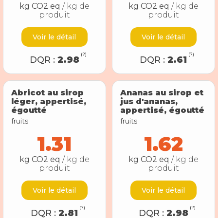
kg CO2 eq
/ kg de
kg CO2 eq
/ kg de
produit
produit
Voir le détail
Voir le détail
(?)
(?)
DQR :
2.98
DQR :
2.61
Abricot au sirop
Ananas au sirop et
léger, appertisé,
jus d'ananas,
égoutté
appertisé, égoutté
fruits
fruits
1.31
1.62
kg CO2 eq
/ kg de
kg CO2 eq
/ kg de
produit
produit
Voir le détail
Voir le détail
(?)
(?)
DQR :
2.81
DQR :
2.98