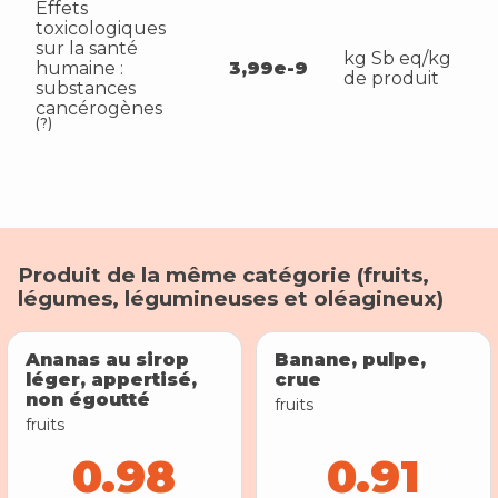
Effets
toxicologiques
sur la santé
kg Sb eq/kg
humaine :
3,99e-9
de produit
substances
cancérogènes
(?)
Produit de la même catégorie (
fruits,
légumes, légumineuses et oléagineux
)
Ananas au sirop
Banane, pulpe,
léger, appertisé,
crue
non égoutté
fruits
fruits
0.98
0.91