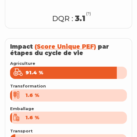
(?)
DQR :
3.1
Impact
(Score Unique PEF)
par
étapes du cycle de vie
Agriculture
91.4
91.4
%
%
Transformation
1.6
1.6
%
%
Emballage
1.6
1.6
%
%
Transport