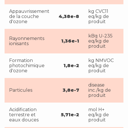
Appauvrissement
kg CVC11
de la couche
4,38e-8
eq/kg de
d'ozone
produit
kBq U-235
Rayonnements
1,36e-1
eq/kg de
ionisants
produit
Formation
kg NMVOC
photochimique
1,8e-2
eq/kg de
d'ozone
produit
disease
Particules
3,8e-7
inc./kg de
produit
Acidification
mol H+
terrestre et
5,71e-2
eq/kg de
eaux douces
produit