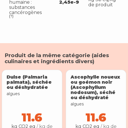
humaine :
2,45e-9
de produit
substances
cancérogènes
(?)
Produit de la même catégorie (
aides
culinaires et ingrédients divers
)
Dulse (Palmaria
Ascophylle noueux
palmata), séchée
ou goémon noir
ou déshydratée
(Ascophyllum
nodosum), séché
algues
ou déshydraté
algues
11.6
11.6
kg CO2 eq
/ kg de
kg CO2 eq
/ kg de