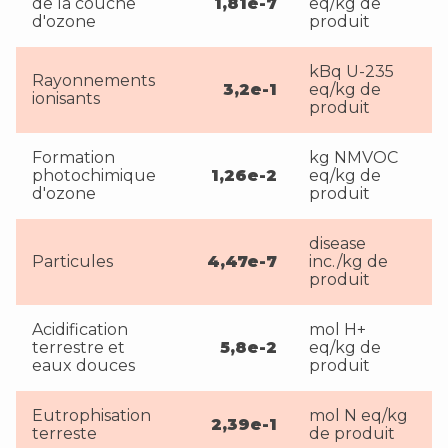
de la couche
1,81e-7
eq/kg de
d'ozone
produit
kBq U-235
Rayonnements
3,2e-1
eq/kg de
ionisants
produit
Formation
kg NMVOC
photochimique
1,26e-2
eq/kg de
d'ozone
produit
disease
Particules
4,47e-7
inc./kg de
produit
Acidification
mol H+
terrestre et
5,8e-2
eq/kg de
eaux douces
produit
Eutrophisation
mol N eq/kg
2,39e-1
terreste
de produit