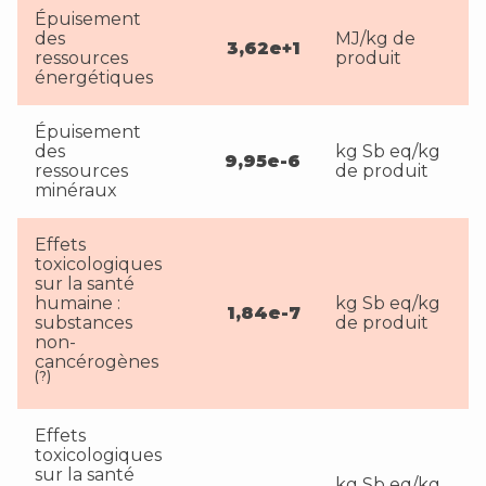
Épuisement
des
MJ/kg de
3,62e+1
ressources
produit
énergétiques
Épuisement
des
kg Sb eq/kg
9,95e-6
ressources
de produit
minéraux
Effets
toxicologiques
sur la santé
humaine :
kg Sb eq/kg
1,84e-7
substances
de produit
non-
cancérogènes
(?)
Effets
toxicologiques
sur la santé
kg Sb eq/kg