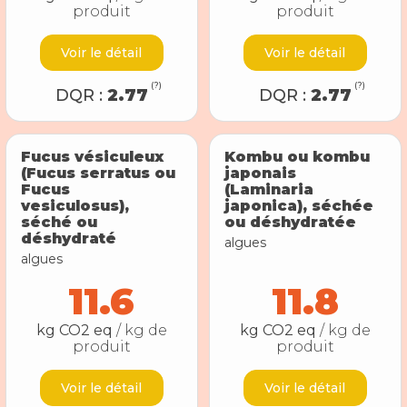
produit
produit
Voir le détail
Voir le détail
(?)
(?)
DQR :
2.77
DQR :
2.77
Fucus vésiculeux
Kombu ou kombu
(Fucus serratus ou
japonais
Fucus
(Laminaria
vesiculosus),
japonica), séchée
séché ou
ou déshydratée
déshydraté
algues
algues
11.6
11.8
kg CO2 eq
/ kg de
kg CO2 eq
/ kg de
produit
produit
Voir le détail
Voir le détail