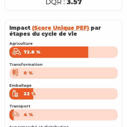
DQR :
3.57
Impact
(Score Unique PEF)
par
étapes du cycle de vie
Agriculture
72.8
72.8
%
%
Transformation
0
0
%
%
Emballage
22
22
%
%
Transport
4
4
%
%
Supermarché et distribution