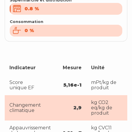
0.8
0.8
%
%
Consommation
0
0
%
%
Indicateur
Mesure
Unité
Score
mPt/kg de
5,16e-1
unique EF
produit
kg CO2
Changement
2,9
eq/kg de
climatique
produit
Appauvrissement
kg CVC11